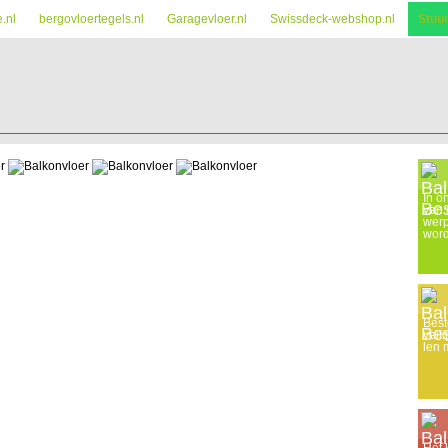
e.nl
bergovloertegels.nl
Garagevloer.nl
Swissdeck-webshop.nl
Stuu
In o
van 
werp
word
Best
veil
len 