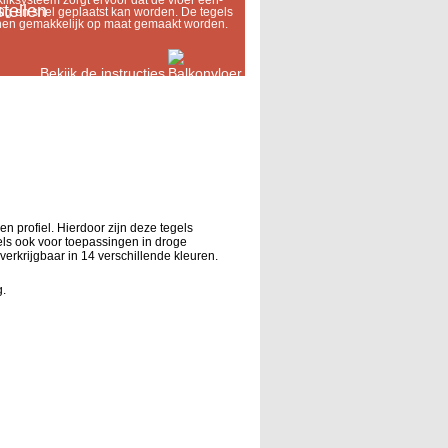
kliksysteem zorgt ervoor dat de vloer een-
ig en snel geplaatst kan worden. De tegels
en gemakkelijk op maat gemaakt worden.
Bekijk de instructies
n profiel. Hierdoor zijn deze tegels
els ook voor toepassingen in droge
erkrijgbaar in 14 verschillende kleuren.
.