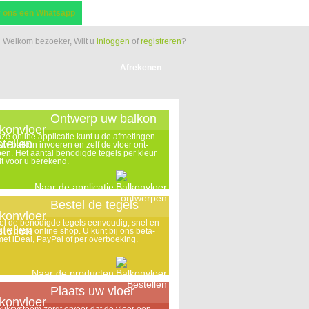
r ons een Whatsapp
Welkom bezoeker, Wilt u
inloggen
of
registreren
?
Afrekenen
Ontwerp uw balkon
nze online applicatie kunt u de afmetingen
uw balkon invoeren en zelf de vloer ont-
en. Het aantal benodigde tegels per kleur
t voor u berekend.
Naar de applicatie
Bestel de tegels
el de benodigde tegels eenvoudig, snel en
ig in onze online shop. U kunt bij ons beta-
met iDeal, PayPal of per overboeking.
Naar de producten
Plaats uw vloer