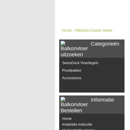
Home
»
RibDeck Classic creme
Categorieën
SwissDeck Vloertegels
Proefpakket
Accessoires
Informatie
Home
Installatie instructie