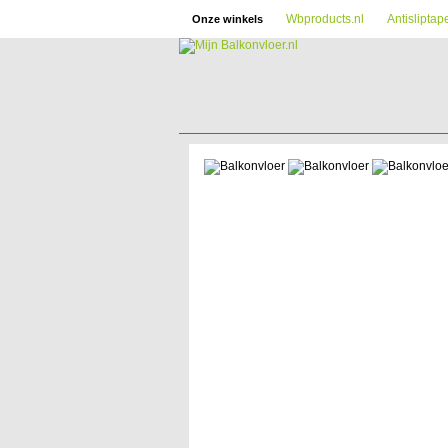
Wbproducts.nl
Antisliptap
Onze winkels