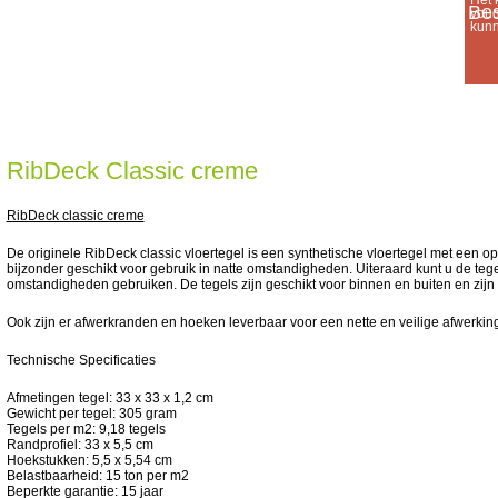
Het 
voud
kunn
RibDeck Classic creme
RibDeck classic creme
De originele RibDeck classic vloertegel is een synthetische vloertegel met een ope
bijzonder geschikt voor gebruik in natte omstandigheden. Uiteraard kunt u de teg
omstandigheden gebruiken. De tegels zijn geschikt voor binnen en buiten en zijn v
Ook zijn er afwerkranden en hoeken leverbaar voor een nette en veilige afwerking
Technische Specificaties
Afmetingen tegel: 33 x 33 x 1,2 cm
Gewicht per tegel: 305 gram
Tegels per m2: 9,18 tegels
Randprofiel: 33 x 5,5 cm
Hoekstukken: 5,5 x 5,54 cm
Belastbaarheid: 15 ton per m2
Beperkte garantie: 15 jaar