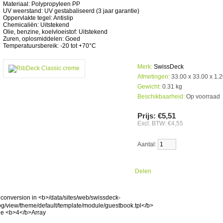
Materiaal: Polypropyleen PP
UV weerstand: UV gestabaliseerd (3 jaar garantie)
Oppervlakte tegel: Antislip
Chemicaliën: Uitstekend
Olie, benzine, koelvloeistof: Uitstekend
Zuren, oplosmiddelen: Goed
Temperatuursbereik: -20 tot +70°C
Merk:
SwissDeck
Afmetingen:
33.00 x 33.00 x 1.
Gewicht:
0.31 kg
Beschikbaarheid:
Op voorraad
Prijs:
€5,51
Excl. BTW: €4,55
Aantal:
Bestellen
Delen